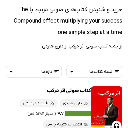
خرید و شنیدن کتاب‌های صوتی مرتبط با The
Compound effect multiplying your success
one simple step at a time
از جمله کتاب صوتی اثر مرکب از دارن هاردی.
همه کتاب‌ها
تازه‌ها
کتاب صوتی اثر مرکب
همه کتاب‌ها
تازه‌ها
کتاب‌های صوتی
دارن هاردی
افسانه درویشی
داغ‌ترین‌ها
کتاب‌های متنی
پرفروش‌ها
۴.۷
(امتیاز ۵۲۸۲ نفر)
پربحث‌ها
انتشارات کتیبه پارسی