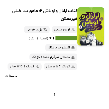
کتاب اراذل و اوباش 2: ماموریت خیلی
غیرممکن
آرون بلیبی
رژینا قوامی
۴.۹
(امتیاز ۱۹ نفر)
انتشارات پرتقال
داستان سرگرم کننده کودک
کودک 6 تا 8 سال
کودک 9 تا 12 سال
۵۰,۰۰۰ ت
1