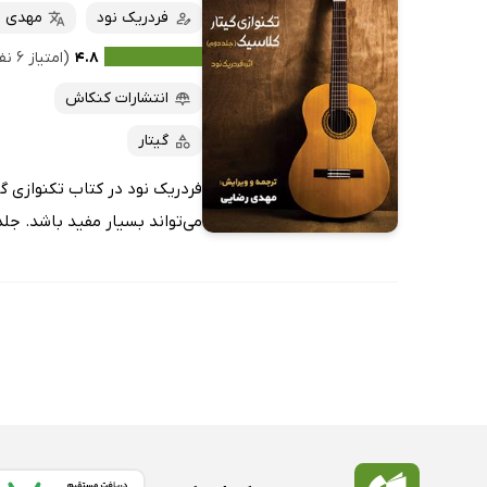
فردریک نود
مهدی ر
۴.۸
(امتیاز ۶ نفر)
انتشارات کنکاش
گیتار
می‌تواند بسیار مفید باشد. جلد دوم ک