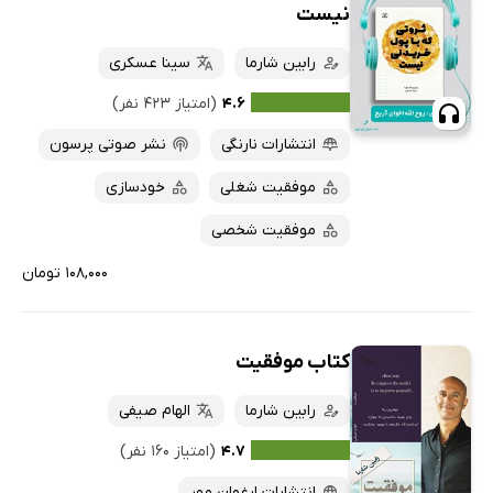
نیست
کتاب‌های صوتی
داغ‌ترین‌ها
رابین شارما
سینا عسکری
کتاب‌های متنی
پرفروش‌ها
۴.۶
(امتیاز ۴۲۳ نفر)
پربحث‌ها
انتشارات نارنگی
نشر صوتی پرسون
ارزان ترین‌ها
موفقیت شغلی
خودسازی
موفقیت شخصی
۱۰۸,۰۰۰ تومان
کتاب موفقیت
رابین شارما
الهام صیفی
۴.۷
(امتیاز ۱۶۰ نفر)
انتشارات ارغوان مهر