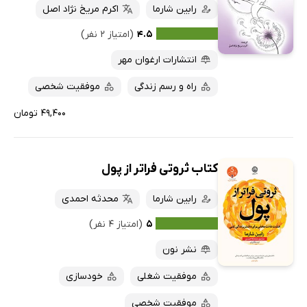
رابین شارما
اکرم مریخ نژاد اصل
۴.۵
(امتیاز ۲ نفر)
انتشارات ارغوان مهر
راه و رسم زندگی
موفقیت شخصی
۴۹,۴۰۰ تومان
کتاب ثروتی فراتر از پول
رابین شارما
محدثه احمدی
۵
(امتیاز ۴ نفر)
نشر نون
موفقیت شغلی
خودسازی
موفقیت شخصی