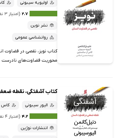
اولیویه سیبونی
کا
۲.۷
(امتیاز ۳ نفر)
نشر نوین
روانشناسی عمومی
کتاب نویز، نقصی در قضاوت انس
محوریت قضاوت‌های نادرست نو
کتاب آشفتگی، نقطه ضعفی
الیور سیبونی
کاس 
۴.۲
(امتیاز ۴ نفر)
انتشارات نوژین