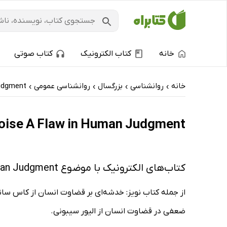
خانه
کتاب الکترونیک
کتاب صوتی
خانه
روانشناسی
بزرگسال
روانشناسی عمومی
udgment
›
›
›
›
Noise A Flaw in Human Judgment: کتاب‌های الکترونیک و کتاب‌های صوتی - ارزان تری
کتاب‌های الکترونیک با موضوع Noise A Flaw in Human Judgment
از جمله کتاب نویز: خدشه‌ای بر قضاوت انسان از کاس سا
ضعفی در قضاوت انسان از الیور سیبونی.