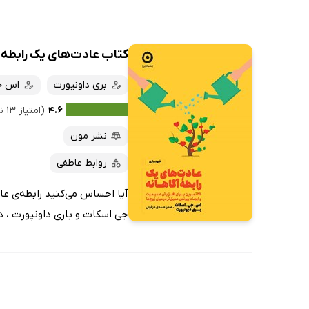
کتاب عادت‌های یک رابطه‌
بری داونپورت
اس ج
۴.۶
(امتیاز ۱۳ نفر)
نشر مون
روابط عاطفی
آیا احساس می‌کنید رابطه‌ی عا
جی اسکات و باری داونپورت ، در 