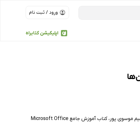
ورود / ثبت نام
اپلیکیشن کتابراه
از جمله کتاب آموزش گام به گام WORD 2019 از سپیده ذاکری، کتاب آموزش پیشرفته 2019 Microsoft Office Word از سید ابراهیم موسوی پور، کتاب آموزش جامع Microsoft Office