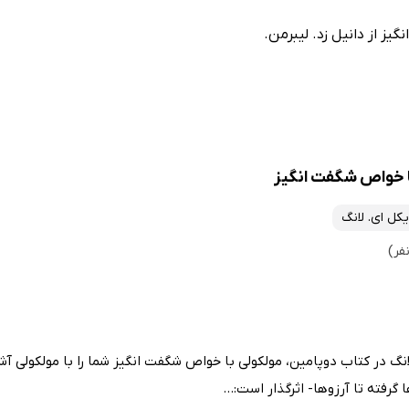
ز از دانیل زد. لیبرمن.
ا خواص شگفت‌ انگیز
یکل ای. لانگ
انگ در کتاب دوپامین، مولکولی با خواص شگفت‌ انگیز شما را با مولکولی آش
گرفته تا آرزوها- اثرگذار است:...