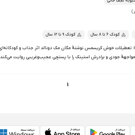
بوبه نجف خانی
کودک 6 تا 8 سال
کودک 9 تا 12 سال
کتاب جودی دمدمی و استینک 1: تعطیلات خوش کریسمس نوشتۀ مگان مک دونالد اثر جذاب و کودک
 مواجهۀ جودی و برادرش استینک را با پستچی عجیب‌وغریبی روایت می‌کن
1