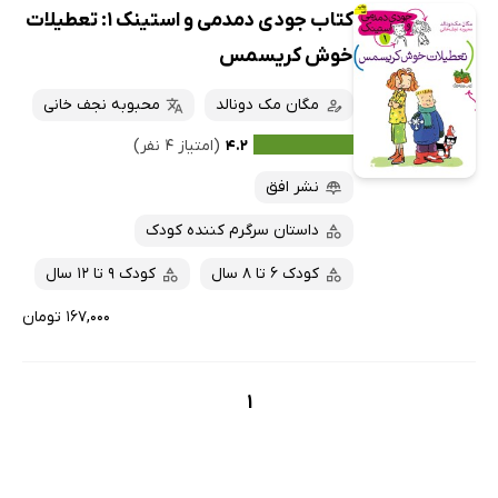
کتاب جودی دمدمی و استینک 1: تعطیلات
خوش کریسمس
مگان مک دونالد
محبوبه نجف خانی
۴.۲
(امتیاز ۴ نفر)
نشر افق
داستان سرگرم کننده کودک
کودک 6 تا 8 سال
کودک 9 تا 12 سال
۱۶۷,۰۰۰ تومان
1