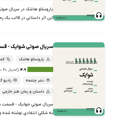
یاروسلاو هاشک در سریال صوتی 
این اثر داستانی در قالب یک رم
سریال صوتی شوایک - ق
یاروسلاو هاشک
کما
۴.۹
(امتیاز ۴۰ نفر)
نشر چشمه
رادیو گ
داستان و رمان طنز خارجی
سریال صوتی شوایک - قسمت ششم 
به شکلی انتقادی نوشته شده و 