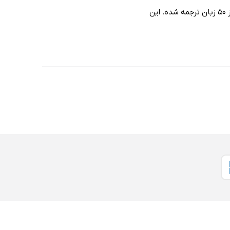
کتاب شوایک اثر کلاسیک و ماندگار یاروسلاو هاشک ، شاهکاری در سبک کمدی و هجو است که به بیش از 50 زبان ترجمه شده. این