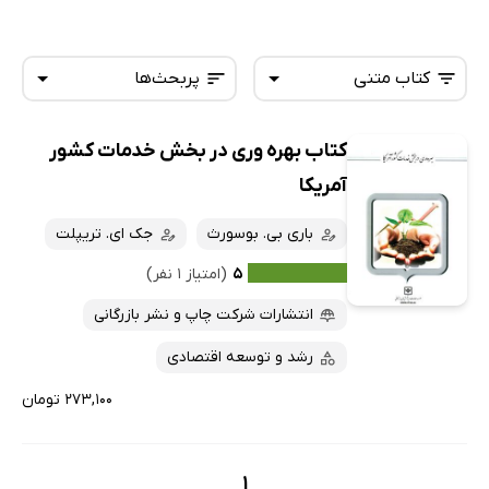
کتاب متنی
پربحث‌ها
کتاب بهره وری در بخش خدمات کشور
همه کتاب‌ها
تازه‌ها
آمریکا
کتاب‌های صوتی
داغ‌ترین‌ها
باری بی. بوسورث
جک ای. تریپلت
کتاب‌های متنی
پرفروش‌ها
۵
(امتیاز ۱ نفر)
پربحث‌ها
انتشارات شرکت چاپ و نشر بازرگانی
ارزان ترین‌ها
رشد و توسعه اقتصادی
۲۷۳,۱۰۰ تومان
1