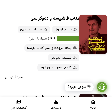
کتاب فاشیسم و دموکراسی
جورج اورول
سودابه قیصری
۴.۶
(امتیاز ۱۸ نفر)
بنگاه ترجمه و نشر کتاب پارسه
فلسفه سیاسی
تاریخ عصر مدرن اروپا
۶۲,۰۰۰ تومان
👋 سوالی دارید؟
خلاصه کتاب صوتی قلعه حیوانات
خانه
دسته‌ها
کتابخانه من
کلاید نهرنز
جورج اورول