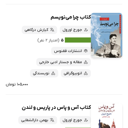
کتاب چرا می‌نویسم
جورج اورول
کیارش درگاهی
۵
(امتیاز ۲ نفر)
انتشارات ققنوس
مقاله و جستار ادبی خارجی
اتوبیوگرافی
نویسندگی
۱۰۵,۰۰۰ تومان
کتاب آس و پاس در پاریس و لندن
جورج اورول
بهمن دارالشفایی