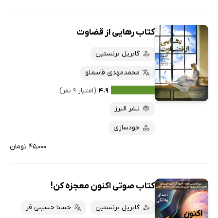
کتاب رهایی از قضاوت
گابریل برنستین
محمدمهدی قاسملو
۴.۹
(امتیاز ۹ نفر)
نشر البرز
خودسازی
۴۵,۰۰۰ تومان
کتاب صوتی اکنون معجزه کن!
گابریل برنستین
حسنا حسینی فر