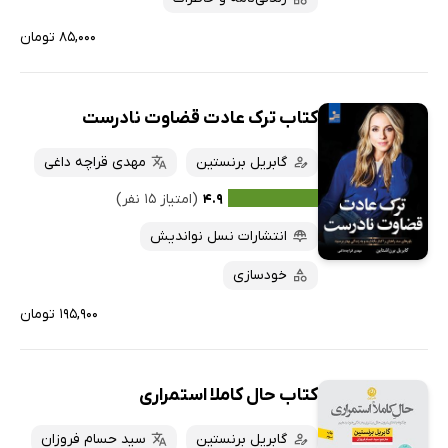
۸۵,۰۰۰ تومان
کتاب ترک عادت قضاوت نادرست
گابریل برنستین
مهدی قراچه داغی
۴.۹
(امتیاز ۱۵ نفر)
انتشارات نسل نواندیش
خودسازی
۱۹۵,۹۰۰ تومان
کتاب حال کاملا استمراری
گابریل برنستین
سید حسام فروزان