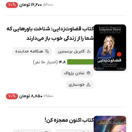
۵۴۰۰۰
۱۶,۲۰۰ تومان
۷۰%
کتاب قضاوت‌زدایی: شناخت باورهایی که
شما را از زندگی خوب باز می‌دارند
گابریل برنستین
هنگامه خدابنده
۴.۸
(امتیاز ۵۰ نفر)
شادن پژواک
خودسازی
۲۹۵۰۰
۸,۸۵۰ تومان
۷۰%
کتاب اکنون معجزه کن!