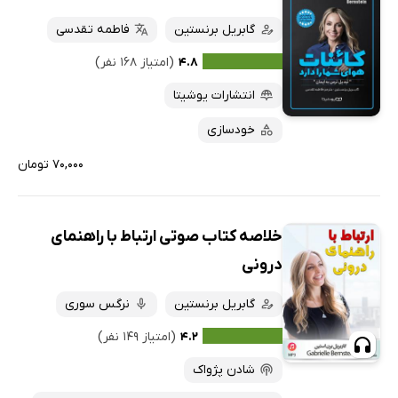
گابریل برنستین
فاطمه تقدسی
۴.۸
(امتیاز ۱۶۸ نفر)
انتشارات یوشیتا
خودسازی
۷۰,۰۰۰ تومان
خلاصه کتاب صوتی ارتباط با راهنمای
درونی
گابریل برنستین
نرگس سوری
۴.۲
(امتیاز ۱۴۹ نفر)
شادن پژواک