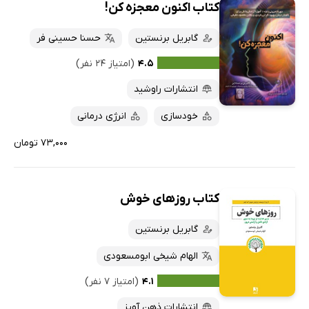
کتاب اکنون معجزه کن!
گابریل برنستین
حسنا حسینی فر
۴.۵
(امتیاز ۲۴ نفر)
انتشارات راوشید
خودسازی
انرژی درمانی
۷۳,۰۰۰ تومان
کتاب روزهای خوش
گابریل برنستین
الهام شیخی ابومسعودی
۴.۱
(امتیاز ۷ نفر)
انتشارات ذهن آویز