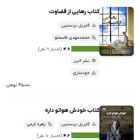
کتاب رهایی از قضاوت
گابریل برنستین
محمدمهدی قاسملو
۴.۹
(امتیاز ۹ نفر)
نشر البرز
خودسازی
۴۵,۰۰۰ تومان
کتاب خودش هواتو داره
گابریل برنستین
زهره کرمی
۴.۲
(امتیاز ۱۰ نفر)