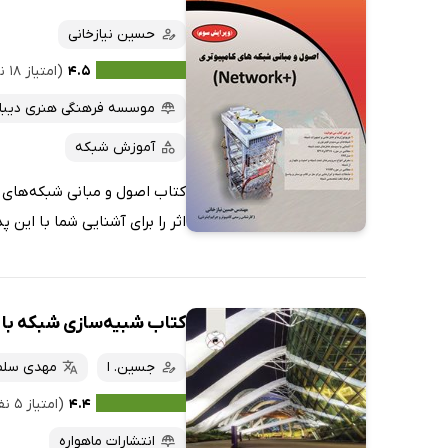
حسین نیازخانی
۴.۵
(امتیاز ۱۸ نفر)
موسسه فرهنگی هنری دیباگ
آموزش شبکه
اثر را برای آشنایی شما با این 
کتاب شبیه‌سازی شبکه با Packet Tracer
جسین. ا
مهدی سلطا
۴.۴
(امتیاز ۵ نفر)
انتشارات ماهواره