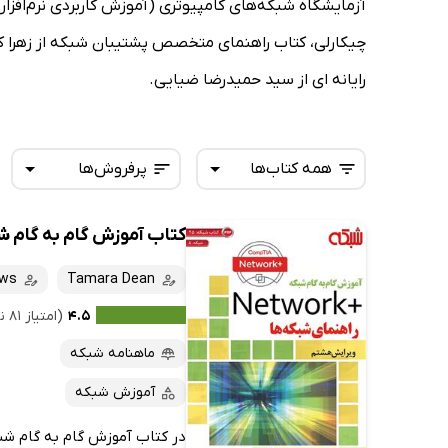
چیکارلی، کتاب راهنمای متخصص پشتیبان شبکه از زهرا ک
رایانه ای از سید حمیدرضا ضیایی.
همه کتاب‌ها
پرفروش‌ها
کتاب آموزش گام به گام شبکه: +Network راهن
همه کتاب‌ها
تازه‌ها
کتاب‌های صوتی
ews
Tamara Dean
داغ‌ترین‌ها
کتاب‌های متنی
پرفروش‌ها
۴.۵
(امتیاز ۸۱ نفر)
پربحث‌ها
ماهنامه شبکه
ارزان ترین‌ها
آموزش شبکه