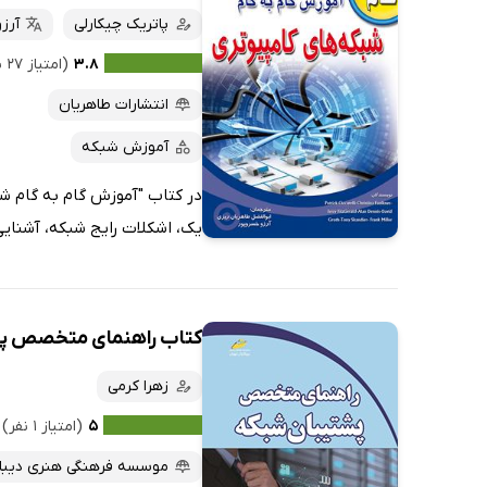
پاتریک چیکارلی
آرز
۳.۸
(امتیاز ۲۷ نفر)
انتشارات طاهریان
آموزش شبکه
در کتاب "آموزش گام به گام شب
یک، اشکلات رایج شبکه، آشنایی 
کتاب راهنمای متخصص پ
زهرا کرمی
۵
(امتیاز ۱ نفر)
موسسه فرهنگی هنری دیباگ