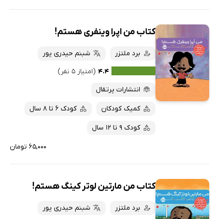
کتاب من اپرا وینفری هستم!
برد ملتزر
شبنم حیدری پور
۴.۴
(امتیاز ۵ نفر)
انتشارات پرتقال
کمیک کودکان
کودک 6 تا 8 سال
کودک 9 تا 12 سال
۶۵,۰۰۰ تومان
کتاب من مارتین لوتر کینگ هستم!
برد ملتزر
شبنم حیدری پور