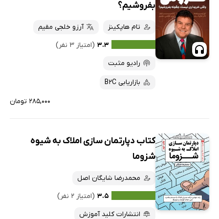
بفروشیم؟
تام هاپکینز
آرزو خلجی مقیم
۳.۳
(امتیاز ۳ نفر)
رادیو مثبت
بازاریابی B2C
۲۸۵,۰۰۰ تومان
کتاب دپارتمان سازی املاک به شیوه
شزوما
محمدرضا شایگان اصل
۳.۵
(امتیاز ۲ نفر)
انتشارات کلید آموزش