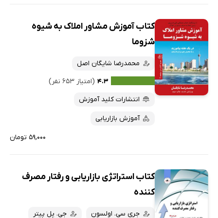
کتاب آموزش مشاور املاک به شیوه
شزوما
محمدرضا شایگان اصل
۴.۳
(امتیاز ۶۵۳ نفر)
انتشارات کلید آموزش
آموزش بازاریابی
۵۹,۰۰۰ تومان
کتاب استراتژی بازاریابی و رفتار مصرف
کننده
جری سی. اولسون
جی. پل پیتر