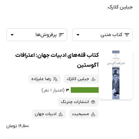
جیلین کلارک.
کتاب متنی
پرفروش‌ها
کتاب قله‌های ادبیات جهان: اعترافات
همه کتاب‌ها
تازه‌ها
آگوستین
کتاب‌های صوتی
داغ‌ترین‌ها
جیلین کلارک
رضا علیزاده
کتاب‌های متنی
پرفروش‌ها
۳
(امتیاز ۱ نفر)
پربحث‌ها
انتشارات چترنگ
ارزان ترین‌ها
مسیحیت
ادبیات جهان
۱۶,۵۰۰ تومان