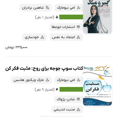
کتاب‌های صوتی
امی نیومارک
شاهین برادران
داغ‌ترین‌ها
کتاب‌های متنی
پرفروش‌ها
۵
(امتیاز ۱ نفر)
پربحث‌ها
انتشارات ابوعطا
ارزان ترین‌ها
اعتماد به نفس
خودسازی
۲۳۵,۰۰۰ تومان
کتاب سوپ جوجه برای روح: مثبت فکر کن
امی نیومارک
مارک ویکتور هانسن
۴
(امتیاز ۹ نفر)
شادن پژواک
مثبت اندیشی