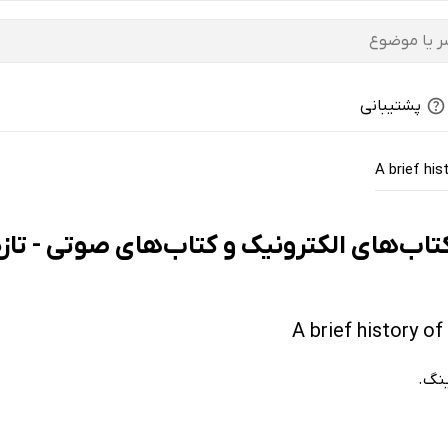
پشتیبانی
A brief his
ینگ.