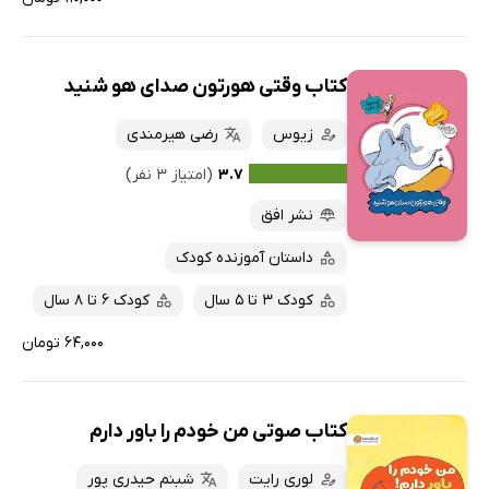
کتاب وقتی هورتون صدای هو شنید
زیوس
رضی هیرمندی
۳.۷
(امتیاز ۳ نفر)
نشر افق
داستان آموزنده کودک
کودک 3 تا 5 سال
کودک 6 تا 8 سال
۶۴,۰۰۰ تومان
کتاب صوتی من خودم را باور دارم
لوری رایت
شبنم حیدری پور