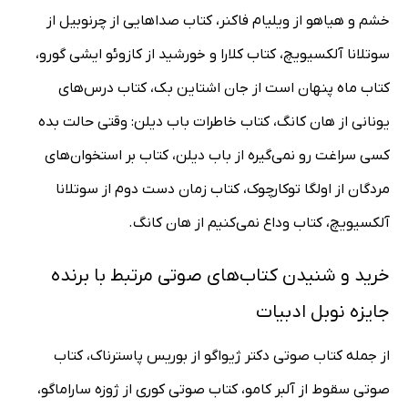
خشم و هیاهو از ویلیام فاکنر، کتاب صداهایی از چرنوبیل از
سوتلانا آلکسیویچ، کتاب کلارا و خورشید از کازوئو ایشی گورو،
کتاب ماه پنهان است از جان اشتاین بک، کتاب درس‌های
یونانی از هان کانگ، کتاب خاطرات باب دیلن: وقتی حالت بده
کسی سراغت رو نمی‌گیره از باب دیلن، کتاب بر استخوان‌های
مردگان از اولگا توکارچوک، کتاب زمان دست دوم از سوتلانا
آلکسیویچ، کتاب وداع نمی‌کنیم از هان کانگ.
خرید و شنیدن کتاب‌های صوتی مرتبط با برنده
جایزه نوبل ادبیات
از جمله کتاب صوتی دکتر ژیواگو از بوریس پاسترناک، کتاب
صوتی سقوط از آلبر کامو، کتاب صوتی کوری از ژوزه ساراماگو،