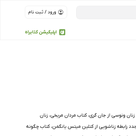
ورود / ثبت نام
اپلیکیشن کتابراه
نان ونوسی از جان گری، کتاب مردان مریخی، زنان
ن، کتاب کار زوج درمانی: 30 تکنیک اثربخش برای بازسازی مجدد رابطه زناشویی از کتلین میتس یانگمن، کتاب چگونه