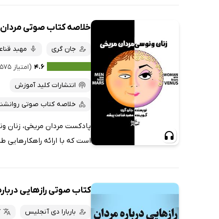
خلاصه کتاب صوتی مردان 
جان گری
مهبد قنا
۴.۶
(امتیاز ۵۷۵ نفر)
انتشارات کلید آموزش
خلاصه کتاب صوتی روانشن
پادکست مردان مریخی، زنان ونوس
است که با ارائه راهکارهایی طل
کتاب صوتی رازهایی درباره 
باربارا دی آنجلیس
گ