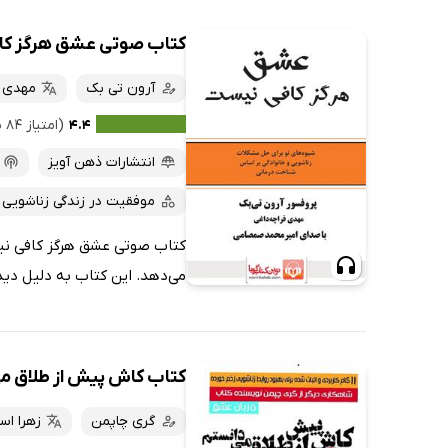
کتاب صوتی عشق هرگز ک
آرون تی بک
مهدی ق
۴.۴
(امتیاز ۸۴ نفر)
انتشارات ذهن آویز
موفقیت در زندگی زناشویی
کتاب صوتی عشق هرگز کافی نیس
می‌دهد. این کتاب به دلیل دیدگ
کتاب کاش پیش از طلاق م
گری چاپمن
زهرا اس