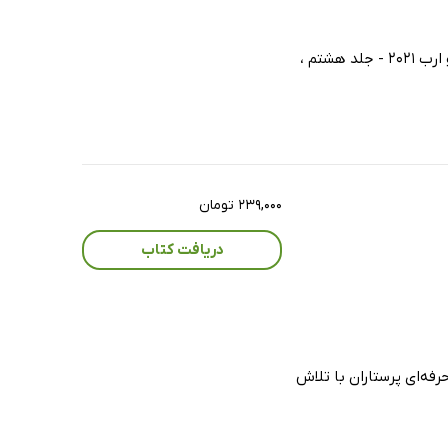
اودری برمن ، شرلی جی اسنایدر و جرالین فرندسن با ویرایش و تدوین منسجم کتاب مبانی پرستاری کوزیر و ارب 2021 - جلد هشتم ،
۲۳۹,۰۰۰ تومان
دریافت کتاب
 صلاحیت حرفه‌ای پرستاران با تلاش