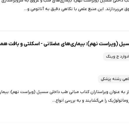
ب داخلی سسیل (ویراست نهم): بیماری‌های قلب و عروق به سرویراستاری ا
ی‌پردازند. این منبع علمی با نگاهی دقیق به آناتومی و...
ل (ویراست نهم): بیماری‌های عضلانی - اسکلتی و بافت همب
دوارد ج وینگ
اهی رشته پزشکی
گز به عنوان ویراستاران کتاب مبانی طب داخلی سسیل (ویراست نهم): بیمار
اتولوژیک را می‌گشایند و به بررسی انواع...