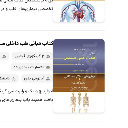
گروه نویسندگان کتاب مبانی ط
تخصصی بیماری‌های قلب و عروق م
کتاب مبانی طب داخلی سسی
ج گریگوری فیتس
ا
انتشارات تیمورزاده
آناتومی بدن
دانشگ
ادوارد ج وینگ و رابرت سی گری
بافت همبند باب بیماری‌های روم