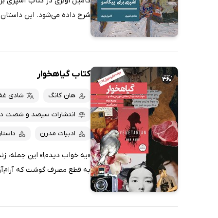
کامیل اوبری در کتاب آشپزی برا
شرح داده می‌شود. این داستان ب
کتاب گیاهخوار
هان کانگ
شادی غف
انتشارات سیصد و شصت د
ادبیات مدرن
داستا
«یه خواب دیدم!» این جمله، زن
به قطع مصرف گوشت که آرام‌آرام