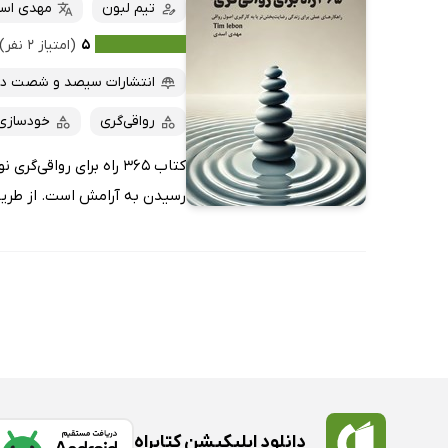
کتاب‌های صوتی
تیم لبون
مهدی اس
داغ‌ترین‌ها
کتاب‌های متنی
پرفروش‌ها
۵
(امتیاز ۲ نفر)
پربحث‌ها
انتشارات سیصد و شصت د
ارزان ترین‌ها
رواقی‌گری
خودسازی
کتاب 365 راه برای روا
رسیدن به آرامش است. از طریق 
دانلود اپلیکیشن کتابراه