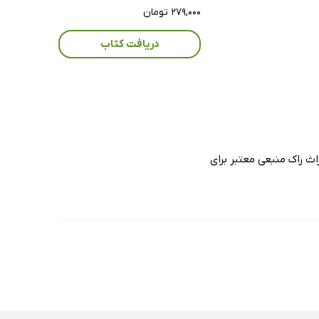
۲۷۹,۰۰۰ تومان
دریافت کتاب
ندر 2019 - جلد سوم تألیف جین سی راث راک منبعی معتبر برای