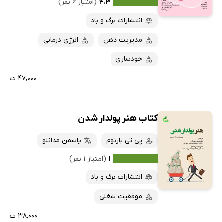
۴.۳
(امتیاز ۶ نفر)
پربحث‌ها
انتشارات برگ و باد
ارزان ترین‌ها
مدیریت ذهن
انرژی درمانی
خودسازی
۴۷,۰۰۰ ت
کتاب هنر پولدار شدن
پی تی بارنوم
یاسمن مدانلو
۱
(امتیاز ۱ نفر)
انتشارات برگ و باد
موفقیت شغلی
۳۸,۰۰۰ ت