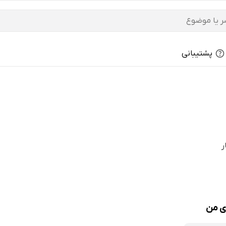
پشتیبانی
ر
ی من